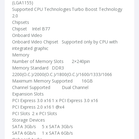
(LGA1155)
Supported CPU Technologies	Turbo Boost Technology 
2.0
Chipsets
Chipset 	Intel B77
Onboard Video
Onboard Video Chipset 	Supported only by CPU with 
integrated graphic
Memory
Number of Memory Slots	2×240pin
Memory Standard	DDR3 
2200(O.C.)/2000(O.C.)/1800(O.C.)/1600/1333/1066
Maximum Memory Supported	16GB
Channel Supported 	Dual Channel
Expansion Slots
PCI Express 3.0 x16	1 x PCI Express 3.0 x16
PCI Express 2.0 x16	1 @x4
PCI Slots	2 x PCI Slots
Storage Devices
SATA 3Gb/s 	5 x SATA 3Gb/s
SATA 6Gb/s 	1 x SATA 6Gb/s