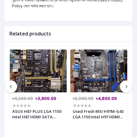
পুরাতন বা ইউজড প্রোডাক্টের ক্ষেত্রে অবশ্যই ওয়ান্ডারস কম্পিউটারের Used Product
Policy মেনে অর্ডার করতে হবে।
Related products
৳4,200.00
৳3,800.00
৳5,000.00
৳4,800.00
৳
ASUS H87-PLUS LGA 1150
Used Fresh MSI H97M-G43
A
Intel H87 HDMI SATA
LGA 1150 Intel H97 HDMI
l
6Gb/s USB 3.0
SATA 6Gb/s USB 3.0
s
Motherboard