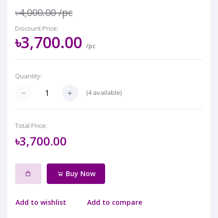
৳4,000.00
/pc
Discount Price:
৳3,700.00
/pc
Quantity:
(
4
available)
Total Price:
৳3,700.00
Buy Now
Add to wishlist
Add to compare