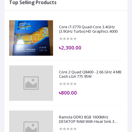
Top Selling Products
Core i7-3770 Quad-Core 3.4GHz
(3.9GHz Turbo) HD Graphics 4000
৳2,300.00
Core 2 Quad Q8400 - 2.66 GHz 4 MB
Cash LGA 775 95W
৳800.00
Ramsta DDR3 8GB 1600MHz
DESKTOP RAM With Heat Sink 3
years Warranty