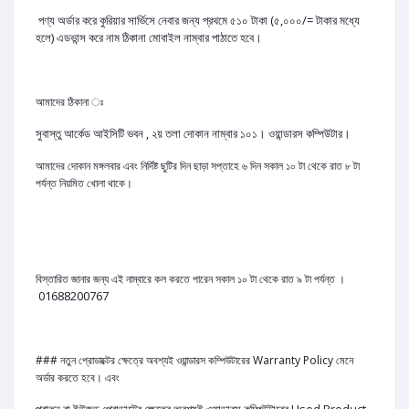
পণ্য অর্ডার করে কুরিয়ার সার্ভিসে নেবার জন্য প্রথমে ৫১০ টাকা (৫,০০০/= টাকার মধ্যে
হলে) এডভান্স করে নাম ঠিকানা মোবাইল নাম্বার পাঠাতে হবে।
আমাদের ঠিকানা ঃ
সুবাস্তু আর্কেড আইসিটি ভবন , ২য় তলা দোকান নাম্বার ১০১। ওয়ান্ডারস কম্পিউটার।
আমাদের দোকান মঙ্গলবার এবং নির্দিষ্ট ছুটির দিন ছাড়া সপ্তাহে ৬ দিন সকাল ১০ টা থেকে রাত ৮ টা
পর্যন্ত নিয়মিত খোলা থাকে।
বিস্তারিত জানার জন্য এই নাম্বারে কল করতে পারেন সকাল ১০ টা থেকে রাত ৯ টা পর্যন্ত ।
01688200767
### নতুন প্রোডাক্টের ক্ষেত্রে অবশ্যই ওয়ান্ডারস কম্পিউটারের Warranty Policy মেনে
অর্ডার করতে হবে। এবং