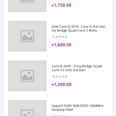
৳1,750.00
Intel Core i5-3570 - Core i5 3rd Gen
Ivy Bridge Quad-Core 3.4GHz
(3.8GHz Turbo Boost) LGA 1155 77W
Intel HD Graphics 2500 Desktop
Processor
৳1,600.00
Core i5-3470 - i5 Ivy Bridge Quad-
Core 3.2 GHz 3rd Gen
৳1,200.00
HyperX FURY 8GB DDR3 1600MHz
Desktop RAM