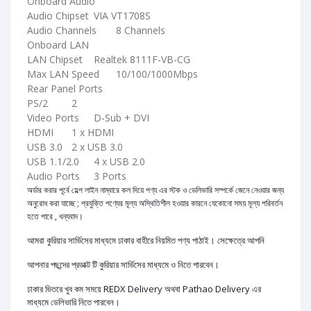
Onboard Audio
Audio Chipset 	VIA VT1708S
Audio Channels 	8 Channels
Onboard LAN
LAN Chipset	Realtek 8111F-VB-CG
Max LAN Speed	10/100/1000Mbps
Rear Panel Ports
PS/2 	2
Video Ports	D-Sub + DVI
HDMI 	1 x HDMI
USB 3.0 	2 x USB 3.0
USB 1.1/2.0	4 x USB 2.0
Audio Ports	3 Ports
অর্ডার করার পূর্বে হেল্প লাইন নাম্বারে কল দিয়ে পণ্য এর স্টক ও ডেলিভারি সম্পর্কে জেনে নেওয়ার জন্য
অনুরোধ করা যাচ্ছে ; প্রযুক্তি পণ্যের মূল্য অস্থিতিশীল হওয়ার কারনে যেকোনো সময় মূল্য পরিবর্তন
হতে পারে , ধন্যবাদ।
আমরা কুরিয়ার সার্ভিসের মাধ্যমে ঢাকার বাহীরে নিয়মিত পণ্য পাঠাই। সেক্ষেত্রে আপনি
আপনার পছন্দের প্রডাক্ট টি কুরিয়ার সার্ভিসের মাধ্যমে ও নিতে পারবেন।
ঢাকার ভিতরে খুব কম সময়ে REDX Delivery অথবা Pathao Delivery এর
মাধ্যমে ডেলিভারি নিতে পারবেন।